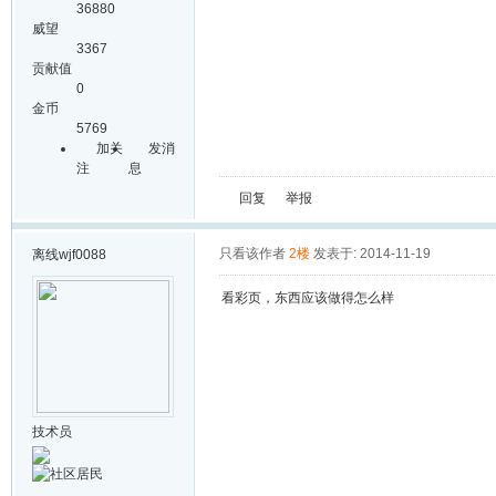
36880
威望
3367
贡献值
0
金币
5769
加关
发消
注
息
回复
举报
只看该作者
2楼
发表于: 2014-11-19
离线
wjf0088
看彩页，东西应该做得怎么样
技术员