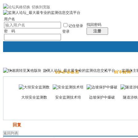
切换到宽版
|帮助
社区应用
最新帖子
精华区
社区服务
会员列表
统计排行
每日
用户名
找回密码
记住登录
注册
密 码
登录
监测人论坛_最大最专业的监测信息交流平台
>
监测自主
主站
论坛
VIP企业会员
监测照片
自主软件
帖子
大坝安全监测数
安全监测技术培
边坡保护中爆破
隧道涉铁
发帖
回复
返回列表