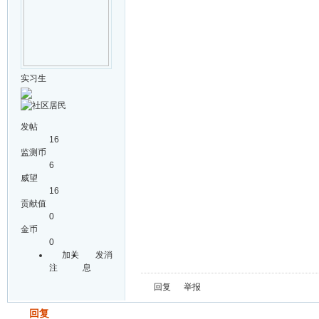
实习生
发帖
16
监测币
6
威望
16
贡献值
0
金币
0
加关
发消
注
息
回复
举报
发帖
回复