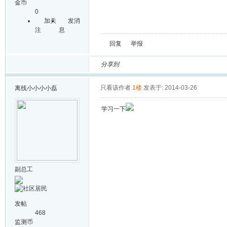
金币
0
加关
发消
注
息
回复
举报
分享到
只看该作者
1楼
发表于: 2014-03-26
离线
小小小小磊
学习一下
副总工
发帖
468
监测币