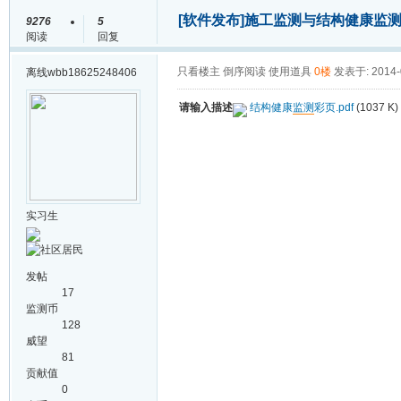
[软件发布]
施工监测与结构健康监
9276
5
阅读
回复
只看楼主
倒序阅读
使用道具
0楼
发表于: 2014-
离线
wbb18625248406
请输入描述
结构健康
监测
彩页.pdf
(1037 K
实习生
发帖
17
监测币
128
威望
81
贡献值
0