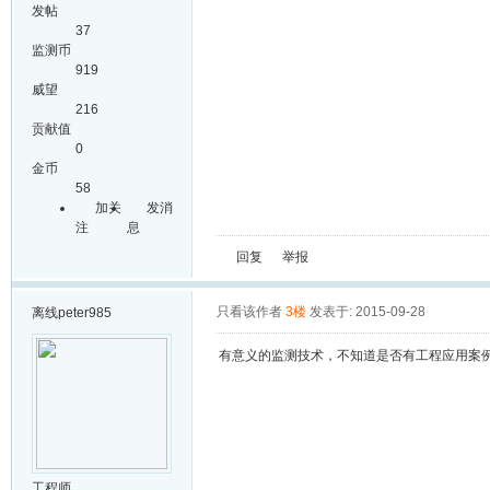
发帖
37
监测币
919
威望
216
贡献值
0
金币
58
加关
发消
注
息
回复
举报
只看该作者
3楼
发表于: 2015-09-28
离线
peter985
有意义的监测技术，不知道是否有工程应用案
工程师