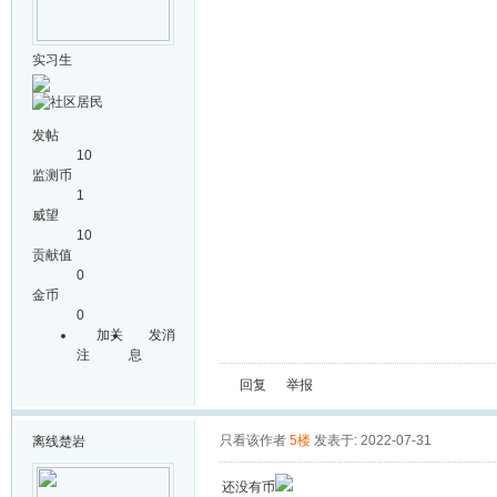
实习生
发帖
10
监测币
1
威望
10
贡献值
0
金币
0
加关
发消
注
息
回复
举报
只看该作者
5楼
发表于: 2022-07-31
离线
楚岩
还没有币