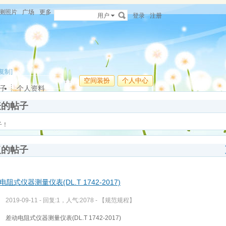
测照片
广场
更多
用户
登录
注册
[复制]
空间装扮
个人中心
子
个人资料
表的帖子
子！
复的帖子
电阻式仪器测量仪表(DL.T 1742-2017)
2019-09-11 - 回复:1，人气:2078 -
【规范规程】
差动电阻式仪器测量仪表(DL.T 1742-2017)