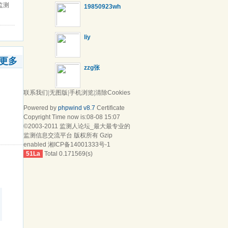
监测
19850923wh
liy
更多
zzg张
联系我们
|
无图版
|
手机浏览
|
清除Cookies
Powered by
phpwind v8.7
Certificate
Copyright Time now is:08-08 15:07
©2003-2011
监测人论坛_最大最专业的
监测信息交流平台
版权所有 Gzip
enabled
湘ICP备14001333号-1
51La
Total 0.171569(s)