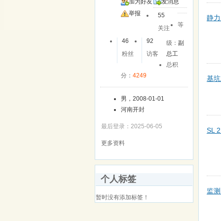
加为好友
发消息
举报
55
静力水
等
关注
46
92
级：
副
粉丝
访客
总工
总积
分：
4249
基坑
男，2008-01-01
河南开封
最后登录：2025-06-05
SL
更多资料
个人标签
监测
暂时没有添加标签！