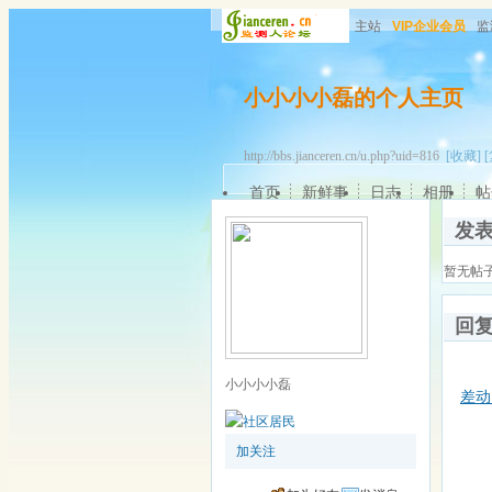
主站
VIP企业会员
监
小小小小磊的个人主页
http://bbs.jianceren.cn/u.php?uid=816
[收藏]
首页
新鲜事
日志
相册
帖
发
暂无帖
回
小小小小磊
差动
加关注