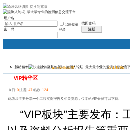
切换到宽版
|帮助
社区应用
最新帖子
精华区
社区服务
会员列表
统计排行
每日
用户名
找回密码
记住登录
注册
密 码
登录
新帖
精华
监测人论坛_最大最专业的监测信息交流
主站
论坛
VIP企业会员
监测照片
自主软件
本版
VIP精华区
今日:
0
|
主题:
47
|
帖数:
124
此版块主要分享一个工程实例报告及相关资源，仅本站VIP会员可以下载。
“VIP板块”主要发布