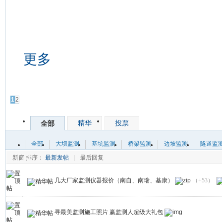
更多
发帖
1
2
精华
投票
全部
全部
大坝监测
基坑监测
桥梁监测
边坡监测
隧道监
新窗
排序：
最新发帖
|
最后回复
几大厂家监测仪器报价（南自、南瑞、基康）
（+53）
寻最美监测施工照片 赢监测人超级大礼包