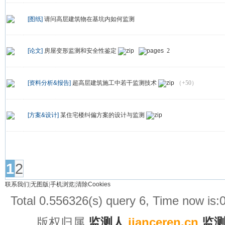
[图纸]
请问高层建筑物在基坑内如何监测
[论文]
房屋变形监测和安全性鉴定
2
[资料分析&报告]
超高层建筑施工中若干监测技术
（+50）
[方案&设计]
某住宅楼纠偏方案的设计与监测
发帖
1
2
联系我们
|
无图版
|
手机浏览
|
清除Cookies
Total 0.556326(s) query 6, Time now is
版权归属
监测人
jianceren.cn
监