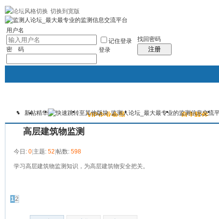
切换到宽版
|帮助
社区应用
最新帖子
精华区
社区服务
会员列表
统计排行
每日
用户名
找回密码
记住登录
注册
密 码
登录
新帖
精华
监测人论坛_最大最专业的监测信息交流
主站
论坛
VIP企业会员
监测照片
自主软件
本版
高层建筑物监测
今日:
0
|
主题:
52
|
帖数:
598
学习高层建筑物监测知识，为高层建筑物安全把关。
发帖
1
2