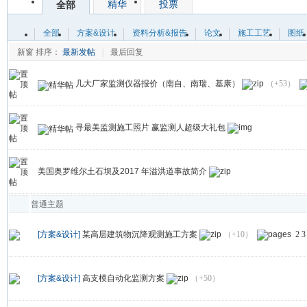
精华
投票
全部
全部
方案&设计
资料分析&报告
论文
施工工艺
图纸
新窗
排序：
最新发帖
|
最后回复
几大厂家监测仪器报价（南自、南瑞、基康）
（+53）
寻最美监测施工照片 赢监测人超级大礼包
美国奥罗维尔土石坝及2017 年溢洪道事故简介
普通主题
[方案&设计]
某高层建筑物沉降观测施工方案
（+10）
2
3
[方案&设计]
高支模自动化监测方案
（+50）