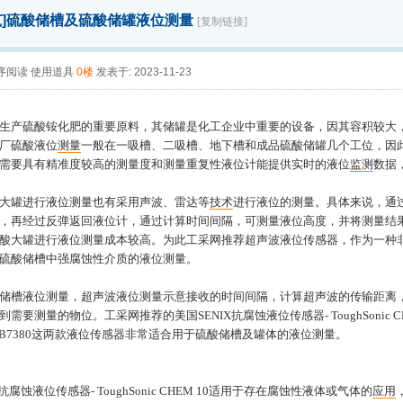
]
硫酸储槽及硫酸储罐液位测量
[复制链接]
序阅读
使用道具
0楼
发表于: 2023-11-23
生产硫酸铵化肥的重要原料，
其
储罐是化工企业中重要的设备
，
因其容积较大
厂硫酸液位
测量
一般在一吸槽、二吸槽、地下槽和成品硫酸储罐几个工位，因
需要
具有
精准度较高的
测量度和测量重复性
液位计
能
提供实时的液位
监测
数据
大罐进行液位测量也有采用声波、雷达等
技术
进行液位的测量。具体来说，通
，再经过反弹返回液位计，通过计算时间间隔，可测量液位高度，并将测量结
酸大罐进行液位测量成本较高。为此工采网推荐超声波液位传感器，作为一种
硫酸储槽中强腐蚀性介质的液位测量。
储槽
液位测量，
超声波液位测量示意接收的时间间隔，计算超声波的传输距离
到需要测量的物位
。
工采网推荐的
美国
SENIX抗腐蚀液位传感器- ToughSonic C
B7380
这两款液位传感器非常适合用于硫酸储槽及罐体的液位测量。
X抗腐蚀液位传感器- ToughSonic CHEM 10适用于存在腐蚀性液体或气体的
应用