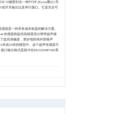
M 10被密封在一种PVDF (Kynar聚@) 壳
和/或开关输出以及串行接口。它是完全可
传感器是一种具有成本效益的解决方案。
传感器线提供高精度高分辨率超声接
 wr
了提高准确度，更好地拒绝外部噪声
在
米或
米的模型中。这个超声传感器可
5
10
。接口输出格式是脉冲在
系
RS232(MB7360