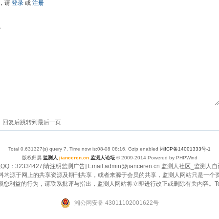
，请
登录
或
注册
色
回复后跳转到最后一页
Total 0.631327(s) query 7, Time now is:08-08 08:16, Gzip enabled
湘ICP备14001333号-1
版权归属
监测人
jianceren.cn
监测人论坛
© 2009-2014 Powered by PHPWind
Q：32334427[请注明监测广告] Email:admin@jianceren.cn 监测人社区_监测人
料均源于网上的共享资源及期刊共享，或者来源于会员的共享，监测人网站只是一个
损您利益的行为，请联系批评与指出，监测人网站将立即进行改正或删除有关内容。
T
湘公网安备 43011102001622号