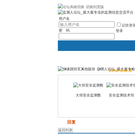
切换到宽版
|帮助
社区应用
最新帖子
精华区
社
用户名
记住登
密 码
登录
监测人论坛_最大最专
主站
论坛
VIP企业会员
大坝安全监测数
安全监测技术培
发帖
回复
返回列表