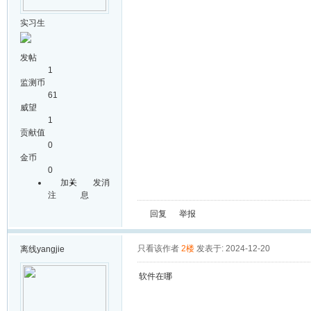
实习生
发帖
1
监测币
61
威望
1
贡献值
0
金币
0
加关
发消
注
息
回复
举报
只看该作者
2楼
发表于: 2024-12-20
离线
yangjie
软件在哪