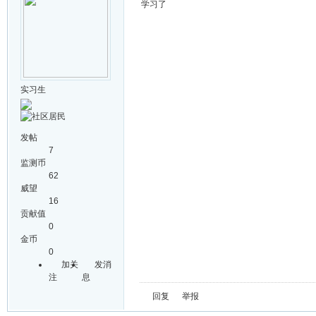
学习了
实习生
发帖
7
监测币
62
威望
16
贡献值
0
金币
0
加关
发消
注
息
回复
举报