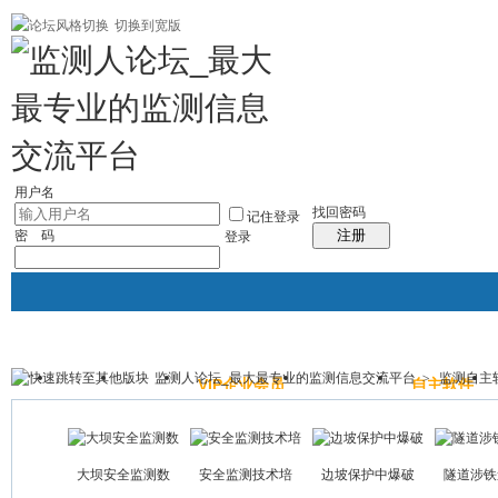
切换到宽版
|帮助
社区应用
最新帖子
精华区
社区服务
会员列表
统计排行
每日
用户名
找回密码
记住登录
注册
密 码
登录
监测人论坛_最大最专业的监测信息交流平台
>
监测自主
主站
论坛
VIP企业会员
监测照片
自主软件
帖子
大坝安全监测数
安全监测技术培
边坡保护中爆破
隧道涉铁