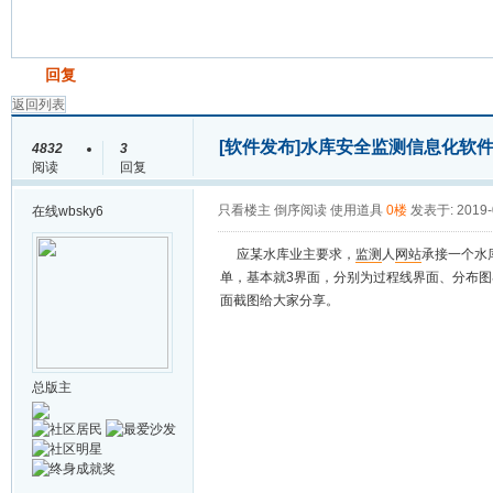
发帖
回复
返回列表
[软件发布]
水库安全监测信息化软
4832
3
阅读
回复
只看楼主
倒序阅读
使用道具
0楼
发表于: 2019-
在线
wbsky6
应某水库业主要求，
监测
人
网站
承接一个水
单，基本就3界面，分别为过程线界面、分布图
面截图给大家分享。
总版主