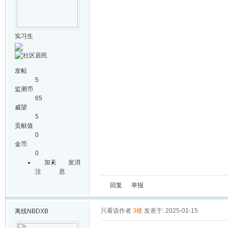
实习生
发帖
5
监测币
65
威望
5
贡献值
0
金币
0
加关
发消
注
息
回复
举报
只看该作者
3楼
发表于: 2025-01-15
离线
NBDXB