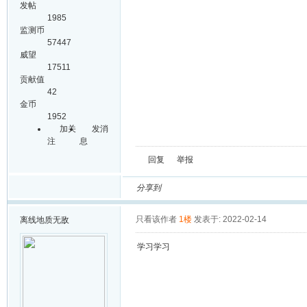
发帖
1985
监测币
57447
威望
17511
贡献值
42
金币
1952
加关
发消
注
息
回复
举报
分享到
只看该作者
1楼
发表于: 2022-02-14
离线
地质无敌
学习学习