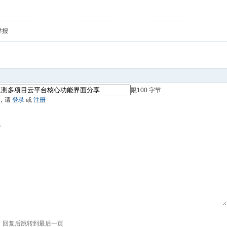
举报
限100 字节
，请
登录
或
注册
色
回复后跳转到最后一页