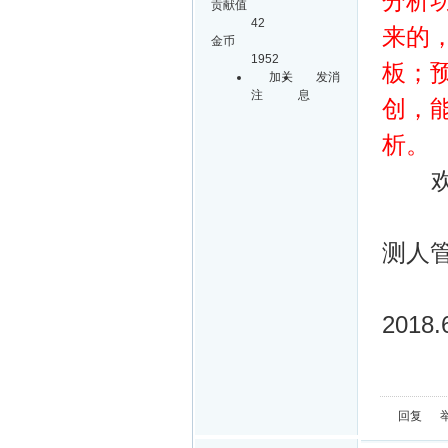
分析
贡献值
42
来的
金币
1952
板；
加关
发消
注
息
创，
析。
欢迎
测人
2018.
回复