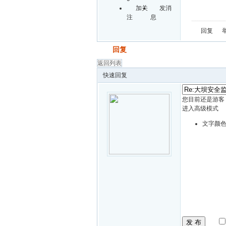
加关
发消
注
息
回复
发帖
回复
返回列表
快速回复
您目前还是游客
进入高级模式
文字颜
发 布