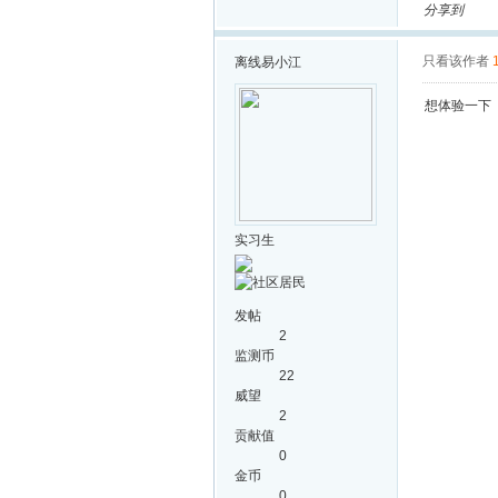
分享到
只看该作者
离线
易小江
想体验一下
实习生
发帖
2
监测币
22
威望
2
贡献值
0
金币
0