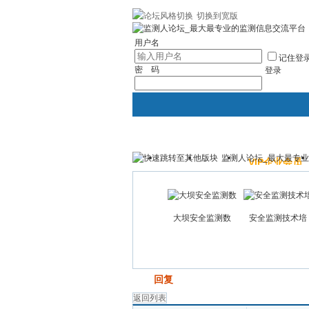
切换到宽版
|帮助
社区应用
最新帖子
精华区
社
用户名
记住登
密 码
登录
监测人论坛_最大最专
主站
论坛
VIP企业会员
大坝安全监测数
安全监测技术培
发帖
回复
返回列表