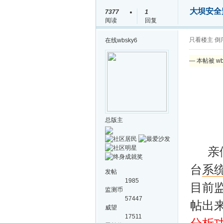
大坝安全
7377
1
阅读
回复
只看楼主
倒
在线
wbsky6
— 本帖被 wb
总版主
亲们
台
系
发帖
1985
目前
监测币
57447
帖出
威望
17511