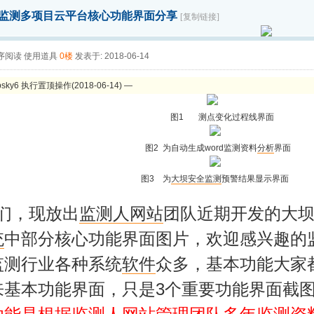
监测多项目云平台核心功能界面分享
[复制链接]
序阅读
使用道具
0楼
发表于: 2018-06-14
sky6 执行置顶操作(2018-06-14) —
图1 测点变化过程线界面
图2 为自动生成word监测资料
分析
界面
图3 为
大坝
安全
监测
预警结果显示界面
，现放出
监测人
网站
团队近期开发的大
统
中部分核心功能界面图片，欢迎感兴趣的
监测行业各种系统
软件
众多，基本功能大家
来基本功能界面，只是3个重要功能界面截