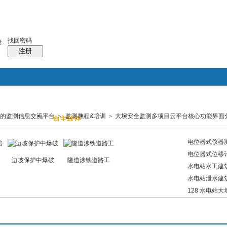
区服务
会员列表
统计排行
每日签到
找回密码
录
注册
业的监测信息交流平台
>
监测教程&培训
搜索
>
大坝安全监测多项目云平台核心功能界面
监测照片
自主软件
监测交友
帖子
热搜：
控制网
电位器式仪器测量
电位器式位移计（
边坡保护中爆破
隧道涉铁道路工
水电站水工建筑物
水电站泄水建筑物
128 水电站大