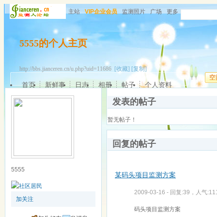
主站
VIP企业会员
监测照片
广场
更多
5555的个人主页
http://bbs.jianceren.cn/u.php?uid=11686
[收藏]
[复制]
空
首页
新鲜事
日志
相册
帖子
个人资料
发表的帖子
暂无帖子！
回复的帖子
5555
某码头项目监测方案
2009-03-16 - 回复:39，人气:11
加关注
码头项目监测方案