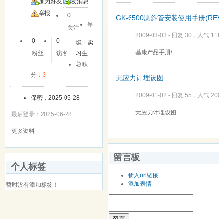
加为好友
发消息
举报
0
GK-6500测斜管安装使用手册(REV A
等
关注
2009-03-03 - 回复:30，人气:11
0
0
级：
实
基康产品手册\
粉丝
访客
习生
总积
分：
3
无应力计埋设图
2009-01-02 - 回复:55，人气:20
保密，2025-05-28
无应力计埋设图
最后登录：2025-06-28
更多资料
留言板
个人标签
插入url链接
添加表情
暂时没有添加标签！
留言