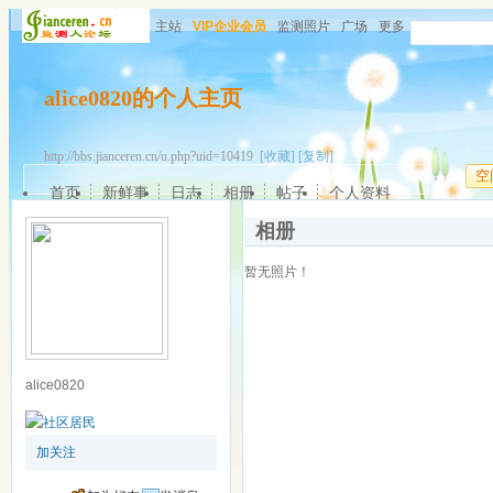
主站
VIP企业会员
监测照片
广场
更多
alice0820的个人主页
http://bbs.jianceren.cn/u.php?uid=10419
[收藏]
[复制]
空
首页
新鲜事
日志
相册
帖子
个人资料
相册
暂无照片！
alice0820
加关注